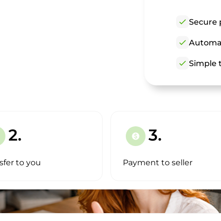
check
Secure 
check
Automat
check
Simple t
2.
3.
paid
sfer to you
Payment to seller