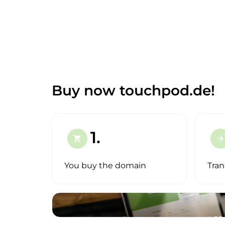
Buy now touchpod.de!
1.
shopping_cart
arrow_forward
You buy the domain
Tran