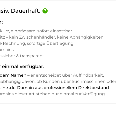
siv. Dauerhaft.
help
:
kurz, einprägsam, sofort einsetzbar
sitz – kein Zwischenhändler, keine Abhängigkeiten
e Rechnung, sofortige Übertragung
Domains
ssicher & transparent
 einmal verfügbar.
it dem Namen
– er entscheidet über Auffindbarkeit,
unabhängig davon, ob Kunden über Suchmaschinen ode
 eine .de-Domain aus professionellem Direktbestand
–
Domains dieser Art stehen nur einmal zur Verfügung.