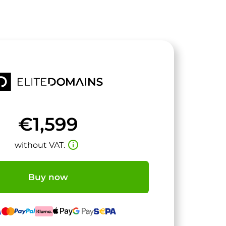
€1,599
info_outline
without VAT.
Buy now