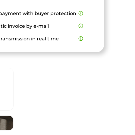
payment with buyer protection
info_outline
ic invoice by e-mail
info_outline
ransmission in real time
info_outline