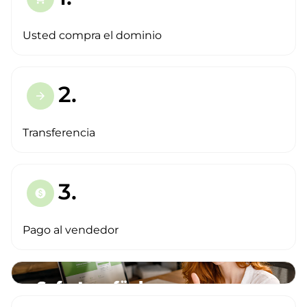
Usted compra el dominio
2.
arrow_forward
Transferencia
3.
paid
Pago al vendedor