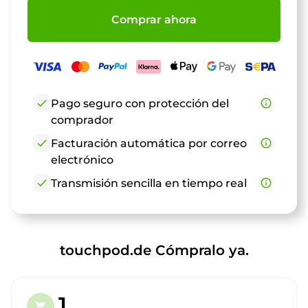
Comprar ahora
check
Pago seguro con protección del
info_outline
comprador
check
Facturación automática por correo
info_outline
electrónico
check
Transmisión sencilla en tiempo real
info_outline
touchpod.de Cómpralo ya.
1.
shopping_cart