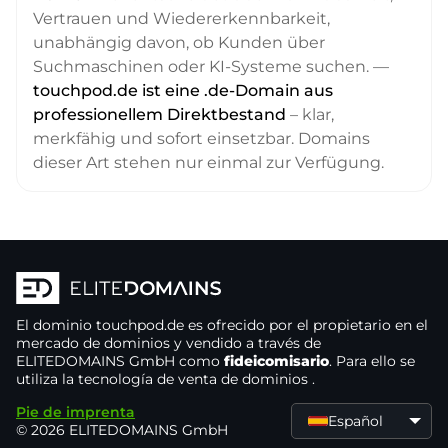
Vertrauen und Wiedererkennbarkeit,
unabhängig davon, ob Kunden über
Suchmaschinen oder KI-Systeme suchen. —
touchpod.de ist eine .de-Domain aus
professionellem Direktbestand
– klar,
merkfähig und sofort einsetzbar. Domains
dieser Art stehen nur einmal zur Verfügung.
El dominio
touchpod.de
es ofrecido por el propietario
en el
mercado de dominios
y vendido a través de
ELITEDOMAINS GmbH como
fideicomisario
. Para ello se
utiliza la tecnología de venta de dominios
.
Pie de imprenta
Español
© 2026 ELITEDOMAINS GmbH