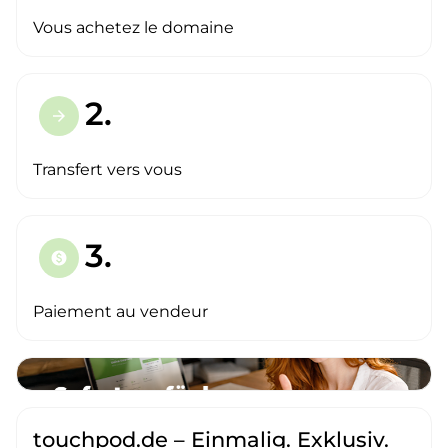
Vous achetez le domaine
2.
arrow_forward
Transfert vers vous
3.
paid
Paiement au vendeur
touchpod.de – Einmalig. Exklusiv.