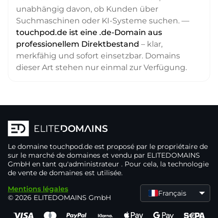
unabhängig davon, ob Kunden über
Suchmaschinen oder KI-Systeme suchen. —
touchpod.de ist eine .de-Domain aus
professionellem Direktbestand
– klar,
merkfähig und sofort einsetzbar. Domains
dieser Art stehen nur einmal zur Verfügung.
Le domaine
touchpod.de
est proposé par le propriétaire de
sur le marché de domaines
et vendu par ELITEDOMAINS
GmbH en tant qu'administrateur
. Pour cela, la technologie
de vente de domaines
est utilisée.
Mentions légales
Français
© 2026 ELITEDOMAINS GmbH