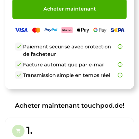
Acheter maintenant
check
Paiement sécurisé avec protection
info_outline
de l'acheteur
check
Facture automatique par e-mail
info_outline
check
Transmission simple en temps réel
info_outline
Acheter maintenant touchpod.de!
1.
shopping_cart